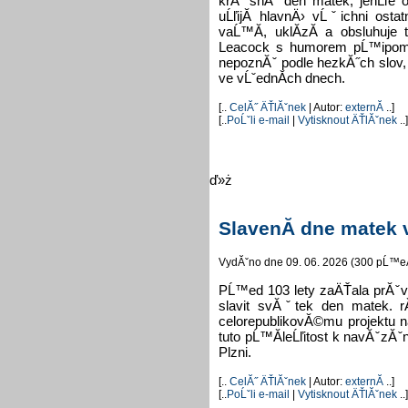
krĂˇsnĂ˝ den matek, jenĹľe os
uĹľijĂ­ hlavnÄ› vĹˇichni ost
vaĹ™Ă­, uklĂ­zĂ­ a obsluhuje t
Leacock s humorem pĹ™ipomĂ
nepoznĂˇ podle hezkĂ˝ch slov,
ve vĹˇednĂ­ch dnech.
[..
CelĂ˝ ÄŤlĂˇnek
| Autor:
externĂ­
..]
[..
PoĹˇli e-mail
|
Vytisknout ÄŤlĂˇnek
..]
ď»ż
SlavenĂ­ dne matek 
VydĂˇno dne 09. 06. 2026 (300 pĹ™e
PĹ™ed 103 lety zaÄŤala prĂˇv
slavit svĂˇtek den matek. r
celorepublikovĂ©mu projektu n
tuto pĹ™Ă­leĹľitost k navĂˇzĂ
Plzni.
[..
CelĂ˝ ÄŤlĂˇnek
| Autor:
externĂ­
..]
[..
PoĹˇli e-mail
|
Vytisknout ÄŤlĂˇnek
..]