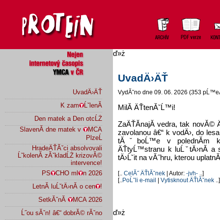
ď»ż
UvadÄ›ÄŤ
UvadÄ›ÄŤ
VydĂˇno dne 09. 06. 2026 (353 pĹ™e
K zam
ĹˇlenĂ­
MilĂ­ ÄŤtenĂˇĹ™i!
Den matek a Den otcĹŻ
ZaÄŤĂ­najĂ­ vedra, tak novĂ© 
SlavenĂ­ dne matek v
MCA
zavolanou â€“ k vodÄ›, do lesa
PlzeĹ
tĂˇboĹ™e v polednĂ­m kli
HradeÄŤĂˇci absolvovali
ÄŤtyĹ™stranu k luĹˇtÄ›nĂ­ a s
ĹˇkolenĂ­ zĂˇkladĹŻ krizovĂ©
tÄ›Ĺˇit na vĂ˝hru, kterou uplat
intervence!
PS
CHO ml
n 2026
[..
CelĂ˝ ÄŤlĂˇnek
| Autor:
-jvh-
..]
[..
PoĹˇli e-mail
|
Vytisknout ÄŤlĂˇnek
..]
LetnĂ­ luĹˇtÄ›nĂ­ o cen
!
SetkĂˇnĂ­
MCA 2026
ď»ż
Ĺ˝ou sĂˇn! â€“ dobrĂ© rĂˇno