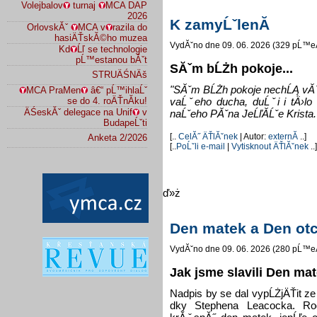
Volejbalov
turnaj
MCA DAP
2026
K zamyĹˇlenĂ­
OrlovskĂˇ
MCA v
razila do
hasiÄŤskĂ©ho muzea
VydĂˇno dne 09. 06. 2026 (329 pĹ™e
Kd
Ĺľ se technologie
pĹ™estanou bĂˇt
SĂˇm bĹŻh pokoje...
STRUÄŚNÄš
"SĂˇm BĹŻh pokoje nechĹĄ vĂˇs
MCA PraMen
â€“ pĹ™ihlaĹˇ
se do 4. roÄŤnĂ­ku!
vaĹˇeho ducha, duĹˇi i tÄ›l
ÄŚeskĂˇ delegace na Unif
v
naĹˇeho PĂˇna JeĹľĂ­Ĺˇe Krista.
BudapeĹˇti
[..
CelĂ˝ ÄŤlĂˇnek
| Autor:
externĂ­
..]
Anketa 2/2026
[..
PoĹˇli e-mail
|
Vytisknout ÄŤlĂˇnek
..]
ď»ż
Den matek a Den ot
VydĂˇno dne 09. 06. 2026 (280 pĹ™e
Jak jsme slavili Den ma
Nadpis by se dal vypĹŻjÄŤit z
dky Stephena Leacocka. Ro