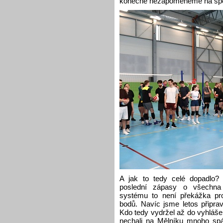
konečně nezapomeneme na spol
A jak to tedy celé dopadlo
poslední zápasy o všechna
systému to není překážka pro
bodů. Navíc jsme letos připra
Kdo tedy vydržel až do vyhlášen
nechali na Mělníku mnoho spále