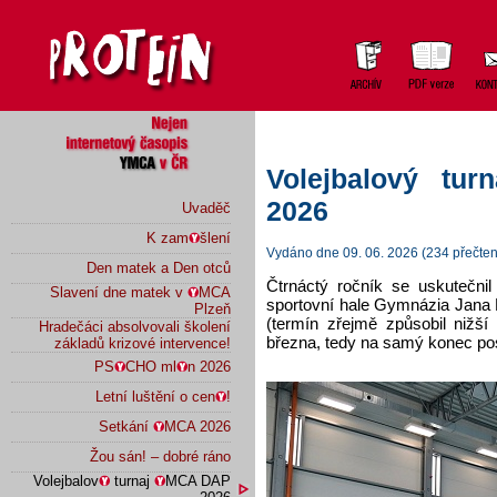
Volejbalový tu
2026
Uvaděč
K zam
šlení
Vydáno dne 09. 06. 2026 (234 přečten
Den matek a Den otců
Čtrnáctý ročník se uskutečnil
Slavení dne matek v
MCA
sportovní hale Gymnázia Jana 
Plzeň
(termín zřejmě způsobil nižší
Hradečáci absolvovali školení
března, tedy na samý konec pos
základů krizové intervence!
PS
CHO ml
n 2026
Letní luštění o cen
!
Setkání
MCA 2026
Žou sán! – dobré ráno
Volejbalov
turnaj
MCA DAP