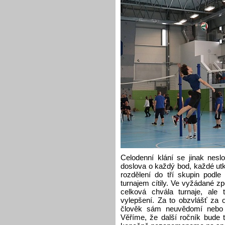
Celodenní klání se jinak nesl
doslova o každý bod, každé ut
rozdělení do tří skupin podl
turnajem cítily. Ve vyžádané z
celková chvála turnaje, ale 
vylepšení. Za to obzvlášť za 
člověk sám neuvědomí nebo 
Věříme, že další ročník bude t