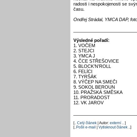
radosti i nespokojenosti se sv
času.
Ondřej Strádal, YMCA DAP, foto:
__________________________
Výsledné pořadí:
1. VOČEM
2. STEJCI
3. YMCA J
4. ČCE STŘEŠOVICE
5. BLOCK’N’ROLL
6. FELÍCI
7. TYRŠÁK
8. VÝČEP NA SMEČI
9. SOKOL BEROUN
10. PRAŽSKÁ SMĚSKA
11. PRORADOST
12. VK JAROV
__________________________
[..
Celý článek
| Autor:
externí
.. ]
[..
Pošli e-mail
|
Vytisknout článek
..]