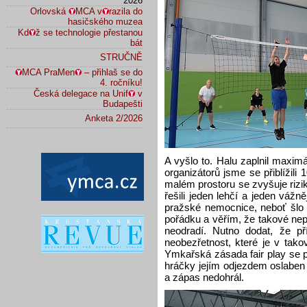
2026
Orlovská
MCA v
razila do
hasičského muzea
Kd
ž se technologie přestanou
bát
STRUČNĚ
MCA PraMen
– přihlaš se do
4. ročníku!
Česká delegace na Unif
v
Budapešti
Anketa 2/2026
A vyšlo to. Halu zaplnil maxim
organizátorů jsme se přiblížil
malém prostoru se zvyšuje rizi
řešili jeden lehčí a jeden vážn
pražské nemocnice, neboť šlo 
pořádku a věřím, že takové nep
neodradí. Nutno dodat, že p
neobezřetnost, které je v tak
Ymkařská zásada fair play se pr
hráčky jejím odjezdem oslaben 
a zápas nedohrál.