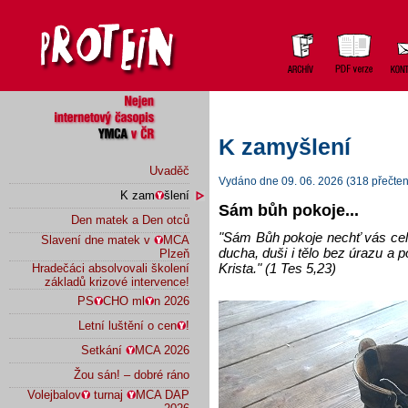
K zamyšlení
Uvaděč
Vydáno dne 09. 06. 2026 (318 přečten
K zam
šlení
Sám bůh pokoje...
Den matek a Den otců
"Sám Bůh pokoje nechť vás cel
Slavení dne matek v
MCA
ducha, duši i tělo bez úrazu a
Plzeň
Krista." (1 Tes 5,23)
Hradečáci absolvovali školení
základů krizové intervence!
PS
CHO ml
n 2026
Letní luštění o cen
!
Setkání
MCA 2026
Žou sán! – dobré ráno
Volejbalov
turnaj
MCA DAP