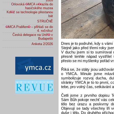
2026
Orlovská
MCA v
razila do
hasičského muzea
Kd
ž se technologie přestanou
bát
STRUČNĚ
MCA PraMen
– přihlaš se do
4. ročníku!
Česká delegace na Unif
v
Budapešti
Dnes je to podruhé, kdy s vámi
Anketa 2/2026
Stejně jako před třemi roky jse
V duchu jsem si to sumíroval n
přesně tenhle nápad vystřílel
přesto se mi myšlenky pořád vr
Říká se, že státy jsou udržovány 
o YMCA. Minule jsme mluvil
symbolizuje rozvoj ducha, duš
stránky YMCA je to to první, 
tebe, pro volný čas, setkávání a 
Četli jsme z prvního dopisu T
Sám Bůh pokoje nechť vás cele
tělo bez úrazu a poskvrny d
Objevují se tady všechny tři v
duše i tělo. Do druhého přích