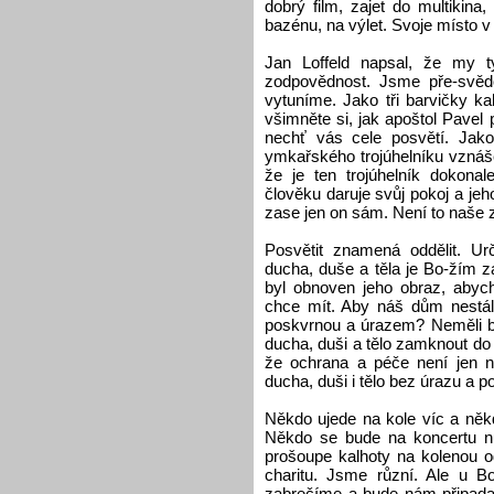
dobrý film, zajet do multikina, 
bazénu, na výlet. Svoje místo v 
Jan Loffeld napsal, že my t
zodpovědnost. Jsme pře-svědč
vytuníme. Jako tři barvičky ka
všimněte si, jak apoštol Pavel
nechť vás cele posvětí. Jak
ymkařského trojúhelníku vznáše
že je ten trojúhelník dokona
člověku daruje svůj pokoj a jeh
zase jen on sám. Není to naše 
Posvětit znamená oddělit. Ur
ducha, duše a těla je Bo-žím 
byl obnoven jeho obraz, abych
chce mít. Aby náš dům nestál 
poskvrnou a úrazem? Neměli by
ducha, duši a tělo zamknout do 
že ochrana a péče není jen
ducha, duši i tělo bez úrazu a p
Někdo ujede na kole víc a někd
Někdo se bude na koncertu nud
prošoupe kalhoty na kolenou o
charitu. Jsme různí. Ale u 
zabrečíme a bude nám připada