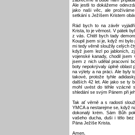
Ale jestli to dokážeme odevzd
jako naši věc, ale prožívám
setkání s Ježíšem Kristem obáv
Rád bych to na závěr vyjádři
Krista, to je věrnost. V pátek b
z vás. Chtěl bych tady demonst
Koupil jsem si je, když mi bylo
mi tedy věrně sloužily celých čty
když jsem lezl po jabloních, zj
vojenské kanady, chodil jsem 
jsem z nich udělal pracovní bo
boty nepokrývaly úplně oblast 
na výlety a na práci. Ale byly
takové, protože tyhle adidask
dalších 42 let. Ale jako se ty 
mohl uvést do téhle vzácné s
shledání se svým Pánem při je
Tak ať věrně a s radostí slo
YMCA a nestarejme se, když na
dokonalý krém. Sám Bůh pok
vašeho ducha, duši i tělo be
Pána Ježíše Krista.
Amen.