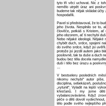
tyto tři věci uchovat. Nic z 
nemělo utrpět úraz ani poskv
budeme tak nějak skládat účty 
hospodařili.
Pavel si představoval, že to bud
jeho života. Nesplnilo se to, a
člověče, potkáš s Kristem, a
jeho obzorem, ať ti nechybí duše
Nebo nějaké ideologii. Nějaké n
chybět duch, srdce, spojení na
do svého srdce, když jsi uvěřil.
protože jsi jezdil autem jako bl
posilovně, tak ta duše a duch n
budou bez těla docela namydle
duši i tělo bez úrazu a poskvr
…
V bestseleru posledních měs
nikomu nechybí“ autor píše, 
disciplína, sebekázeň, poslušn
„vytunit“. Vyladit na lepší vý
křesťanů. I my jsme dět
vybalancováváme. Když zrov
péče o děti dovolí vydechnout,
tělo podle svého nejlepšího p