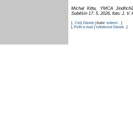
Michal Kitta, YMCA Jindřic
Soběšín 17. 5. 2026, foto: J. V.
[..
Celý článek
| Autor:
externí
.. ]
[..
Pošli e-mail
|
Vytisknout článek
..]