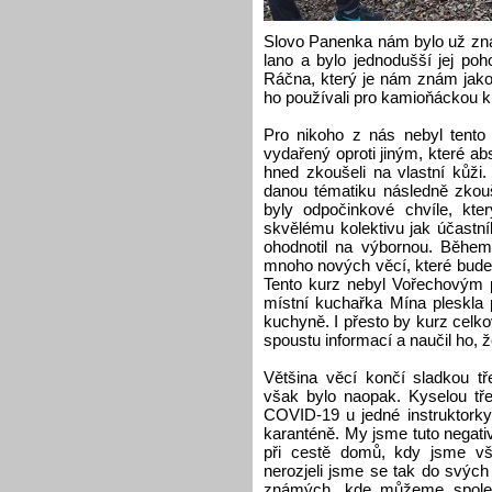
Slovo Panenka nám bylo už zná
lano a bylo jednodušší jej po
Ráčna, který je nám znám jako v
ho používali pro kamioňáckou ku
Pro nikoho z nás nebyl tento
vydařený oproti jiným, které ab
hned zkoušeli na vlastní kůž
danou tématiku následně zkouš
byly odpočinkové chvíle, kt
skvělému kolektivu jak účastní
ohodnotil na výbornou. Běhe
mnoho nových věcí, které bude 
Tento kurz nebyl Vořechovým p
místní kuchařka Mína pleskla 
kuchyně. I přesto by kurz celko
spoustu informací a naučil ho, 
Většina věcí končí sladkou t
však bylo naopak. Kyselou tře
COVID-19 u jedné instruktorky.
karanténě. My jsme tuto negativn
při cestě domů, kdy jsme vš
nerozjeli jsme se tak do svých
známých, kde můžeme společ