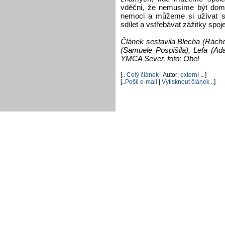
vděčni, že nemusíme být doma 
nemoci a můžeme si užívat 
sdílet a vstřebávat zážitky spo
Článek sestavila Blecha (Ráche
(Samuele Pospíšila), Lefa (Ad
YMCA Sever, foto: Obel
[..
Celý článek
| Autor:
externí
.. ]
[..
Pošli e-mail
|
Vytisknout článek
..]