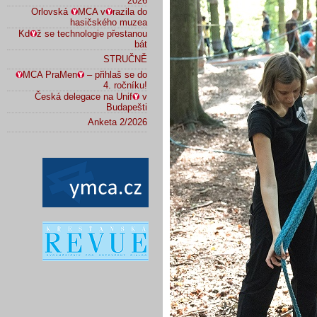
2026
Orlovská
MCA v
razila do
hasičského muzea
Kd
ž se technologie přestanou
bát
STRUČNĚ
MCA PraMen
– přihlaš se do
4. ročníku!
Česká delegace na Unif
v
Budapešti
Anketa 2/2026