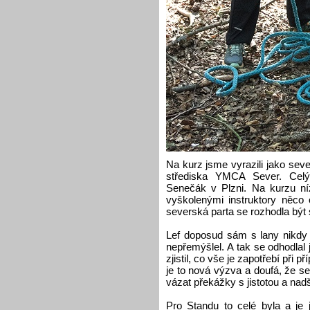
Na kurz jsme vyrazili jako seve
střediska YMCA Sever. Celý
Senečák v Plzni. Na kurzu níz
vyškolenými instruktory něco 
severská parta se rozhodla být
Lef doposud sám s lany nikdy
nepřemýšlel. A tak se odhodlal
zjistil, co vše je zapotřebí při p
je to nová výzva a doufá, že 
vázat překážky s jistotou a nad
Pro Standu to celé byla a je 