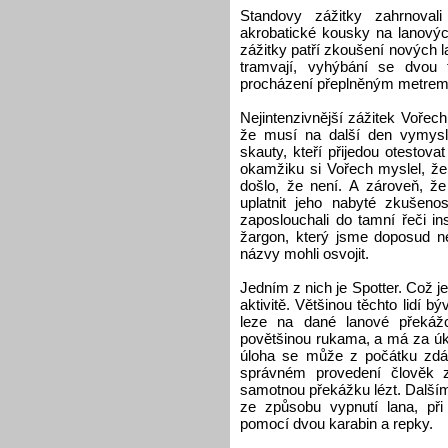
Standovy zážitky zahrnovali
akrobatické kousky na lanovýc
zážitky patří zkoušení nových 
tramvají, vyhýbání se dvou 
procházení přeplněným metrem
Nejintenzivnější zážitek Vořech
že musí na další den vymysl
skauty, kteří přijedou otestov
okamžiku si Vořech myslel, že 
došlo, že není. A zároveň, že
uplatnit jeho nabyté zkušen
zaposlouchali do tamní řeči ins
žargon, který jsme doposud ne
názvy mohli osvojit.
Jedním z nich je Spotter. Což je
aktivitě. Většinou těchto lidí bý
leze na dané lanové překážc
povětšinou rukama, a má za úko
úloha se může z počátku zdát
správném provedení člověk z
samotnou překážku lézt. Dalším 
ze způsobu vypnutí lana, př
pomocí dvou karabin a repky.