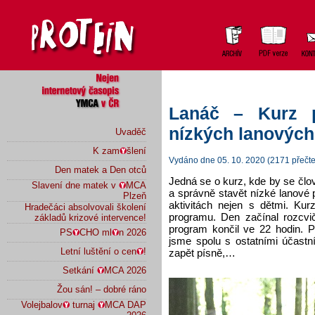
Lanáč – Kurz p
nízkých lanových 
Uvaděč
K zam
šlení
Vydáno dne 05. 10. 2020 (2171 přečte
Den matek a Den otců
Jedná se o kurz, kde by se člo
Slavení dne matek v
MCA
a správně stavět nízké lanové
Plzeň
aktivitách nejen s dětmi. Kur
Hradečáci absolvovali školení
programu. Den začínal rozcvi
základů krizové intervence!
program končil ve 22 hodin. P
PS
CHO ml
n 2026
jsme spolu s ostatními účastní
Letní luštění o cen
!
zapět písně,…
Setkání
MCA 2026
Žou sán! – dobré ráno
Volejbalov
turnaj
MCA DAP