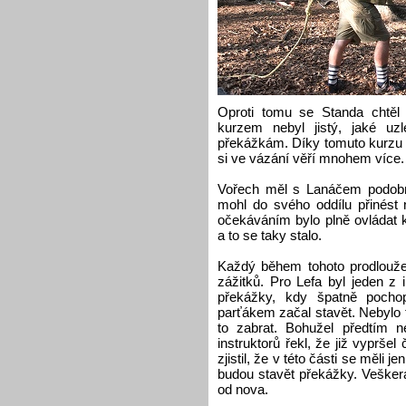
Oproti tomu se Standa chtěl z
kurzem nebyl jistý, jaké uz
překážkám. Díky tomuto kurzu si
si ve vázání věří mnohem více.
Vořech měl s Lanáčem podobné
mohl do svého oddílu přinést 
očekáváním bylo plně ovládat 
a to se taky stalo.
Každý během tohoto prodloužen
zážitků. Pro Lefa byl jeden z 
překážky, kdy špatně pocho
parťákem začal stavět. Nebylo t
to zabrat. Bohužel předtím n
instruktorů řekl, že již vypršel 
zjistil, že v této části se měli j
budou stavět překážky. Veškerá 
od nova.