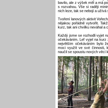
bavilo, ale z výšek měl a má p
s rozvahou. Vše si raději minim
nich leze, tak se nebojí a užívá 
Tvoření lanových aktivit Vořech
nějakou pořádně vytvořit. Takž
kurz, tak ani chvilku neváhal a c
Každý jsme se rozhodli vyjet n
očekáváním. Lef vyjel na kurz
největším očekáváním bylo že
moci využít ve své činnosti,
naučil se spoustu nových věcí 