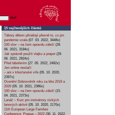
15 nejčtenějších článků
Tábory dětem přinášejí přesně to, co jim
pandemie vzala
(07. 03. 2022, 3448x)
100 slov – na čem opravdu záleží
(29.
06. 2021, 3194x)
Jak správně použít vlajku a prapor
(29.
06. 2021, 2924x)
Před tábořením
(27. 05. 2022, 2492x)
Jen online nestačí
– ani v křesťanské víře
(05. 10. 2020,
2397x)
Ocenění Dobrovolník roku za léta 2019 a
2020
(05. 10. 2021, 2386x)
100 slov – na čem opravdu záleží
(15.
04. 2021, 2373x)
Lanáč – Kurz pro instruktory nízkých
lanových aktivit
(05. 10. 2020, 2170x)
11th European Large Families
Conference: Prague – 2022
(30. 11. 2022,