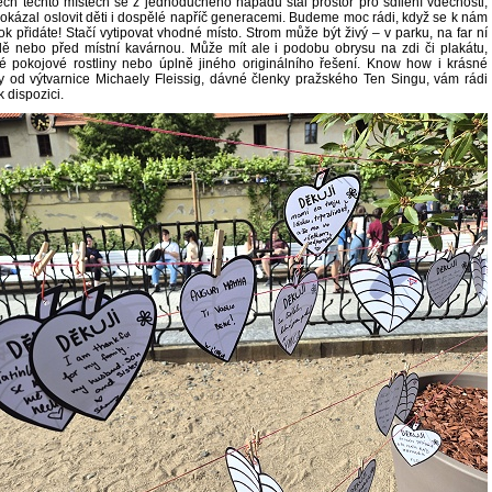
ch těchto místech se z jednoduchého nápadu stal prostor pro sdílení vděčnosti,
dokázal oslovit děti i dospělé napříč generacemi. Budeme moc rádi, když se k nám
 rok přidáte! Stačí vytipovat vhodné místo. Strom může být živý – v parku, na far ní
ě nebo před místní kavárnou. Může mít ale i podobu obrysu na zdi či plakátu,
lé pokojové rostliny nebo úplně jiného originálního řešení. Know how i krásné
ky od výtvarnice Michaely Fleissig, dávné členky pražského Ten Singu, vám rádi
 dispozici.