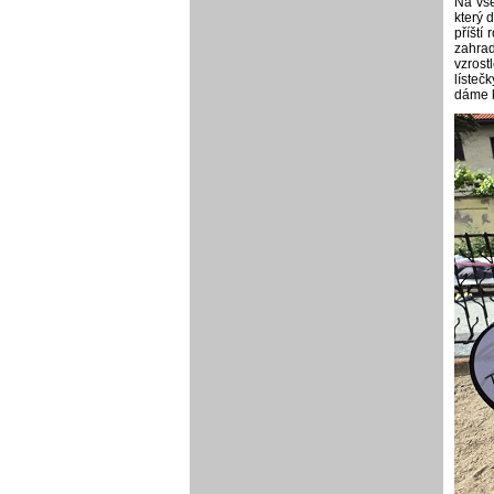
Na vše
který 
příští
zahrad
vzrost
lísteč
dáme k