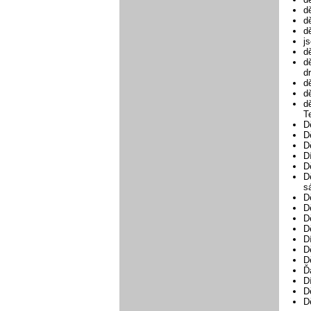
d
d
d
j
d
d
d
d
d
d
T
D
D
D
D
D
D
s
D
D
D
D
D
D
D
Ď
D
D
D