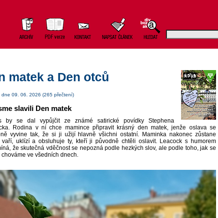
n matek a Den otců
dne 09. 06. 2026 (265 přečtení)
sme slavili Den matek
s by se dal vypůjčit ze známé satirické povídky Stephena
cka. Rodina v ní chce mamince připravit krásný den matek, jenže oslava se
ně vyvine tak, že si ji užijí hlavně všichni ostatní. Maminka nakonec zůstane
vaří, uklízí a obsluhuje ty, kteří ji původně chtěli oslavit. Leacock s humorem
íná, že skutečná vděčnost se nepozná podle hezkých slov, ale podle toho, jak se
 chováme ve všedních dnech.