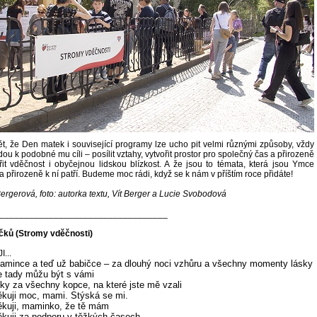
ět, že Den matek i související programy lze ucho pit velmi různými způsoby, vždy
dou k podobné mu cíli – posílit vztahy, vytvořit prostor pro společný čas a přirozeně
it vděčnost i obyčejnou lidskou blízkost. A že jsou to témata, která jsou Ymce
 a přirozeně k ní patří. Budeme moc rádi, když se k nám v příštím roce přidáte!
Bergerová, foto: autorka textu, Vít Berger a Lucie Svobodová
__________________________________
ečků (Stromy vděčnosti)
...
amince a teď už babičce – za dlouhý noci vzhůru a všechny momenty lásky
e tady můžu být s vámi
íky za všechny kopce, na které jste mě vzali
ěkuji moc, mami. Stýská se mi.
ěkuji, maminko, že tě mám
ěkuji za podporu v těžkých časech