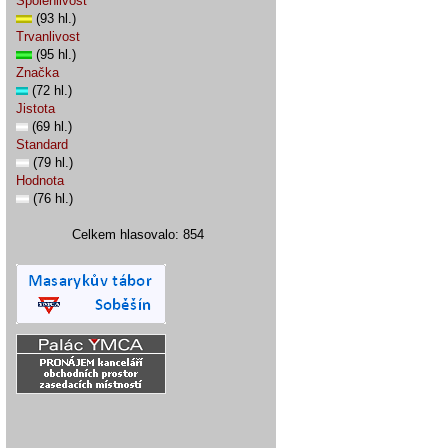
Spolehlivost
(93 hl.)
Trvanlivost
(95 hl.)
Značka
(72 hl.)
Jistota
(69 hl.)
Standard
(79 hl.)
Hodnota
(76 hl.)
Celkem hlasovalo: 854