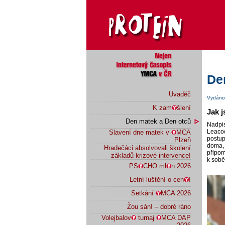
De
Uvaděč
Vydáno 
K zam
šlení
Jak j
Den matek a Den otců
Nadpi
Leaco
Slavení dne matek v
MCA
postup
Plzeň
doma, 
Hradečáci absolvovali školení
připom
základů krizové intervence!
k sobě
PS
CHO ml
n 2026
Letní luštění o cen
!
Setkání
MCA 2026
Žou sán! – dobré ráno
Volejbalov
turnaj
MCA DAP