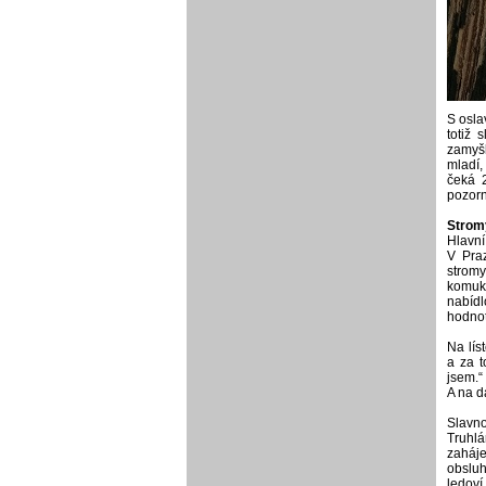
S osla
totiž 
zamyšl
mladí,
čeká 2
pozorn
Strom
Hlavní
V Praz
strom
komuko
nabíd
hodnot
Na lís
a za t
jsem.“
A na d
Slavno
Truhlá
zaháje
obsluh
ledoví 