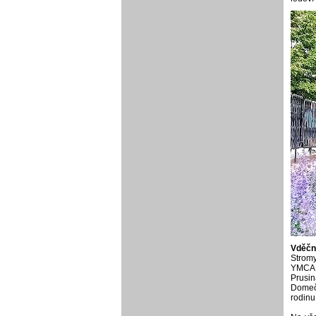
Vděčno
Stromy
YMCA v
Prusin
Domeče
rodinu