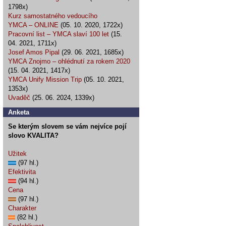
1798x)
Kurz samostatného vedoucího
YMCA – ONLINE
(05. 10. 2020, 1722x)
Pracovní list – YMCA slaví 100 let
(15.
04. 2021, 1711x)
Josef Amos Pipal
(29. 06. 2021, 1685x)
YMCA Znojmo – ohlédnutí za rokem 2020
(15. 04. 2021, 1417x)
YMCA Unify Mission Trip
(05. 10. 2021,
1353x)
Uvaděč
(25. 06. 2024, 1339x)
Anketa
Se kterým slovem se vám nejvíce pojí
slovo KVALITA?
Užitek
(97 hl.)
Efektivita
(94 hl.)
Cena
(97 hl.)
Charakter
(82 hl.)