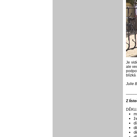
Je vid
ale ve
podpoř
blízká
Julie 
_____
Z líst
DĚKUJI
m
ž
d
d
d
d