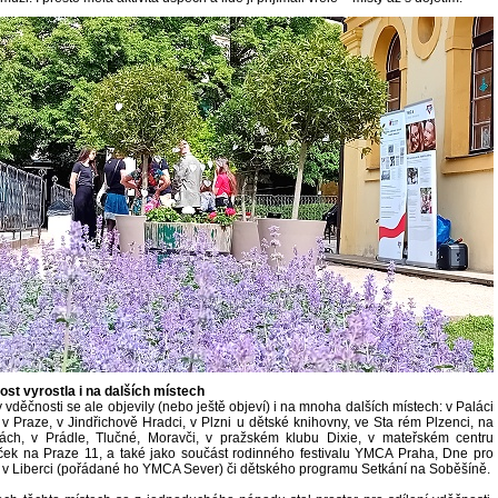
st vyrostla i na dalších místech
 vděčnosti se ale objevily (nebo ještě objeví) i na mnoha dalších místech: v Paláci
 Praze, v Jindřichově Hradci, v Plzni u dětské knihovny, ve Sta rém Plzenci, na
ách, v Prádle, Tlučné, Moravči, v pražském klubu Dixie, v mateřském centru
k na Praze 11, a také jako součást rodinného festivalu YMCA Praha, Dne pro
 v Liberci (pořádané ho YMCA Sever) či dětského programu Setkání na Soběšíně.