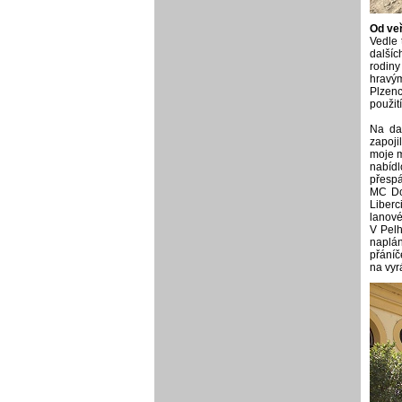
Od veř
Vedle 
dalšíc
rodiny
hravým
Plzenc
použití
Na dal
zapoji
moje m
nabídl
přespá
MC Dom
Liberc
lanové
V Pelh
naplán
přáníč
na vyr