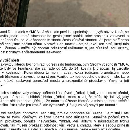
vami Dne matek v YMCA má však tato povídka společný nanejvýš název. U nás se
slavilo jinak: kromě slavnostního gesta jsme nabídli také prostor k zastavení a
ení nad tím, co v každodenním shonu často zůstává stranou. Ať jsme staří nebo
 všichni jsme něčími dětmi. A právě Den matek – stejně jako Den otců, který nás
1. června – může být dobrou příležitostí uvědomit si, jak důležité jsou vztahy,
ost k druhým a všednodenní laskavost.
y vděčnosti
 aktivitou, kterou bychom rádi udrželi i do budoucna, byly Stromy vděčnosti YMCA.
e byly ve Františkánské zahradě od 10. do 14. května k dispozici tři vzrostlé
y v květnících. Kolemjdoucí tu mohli napsat vzkaz rodičům, prarodičům nebo
li blízkému a zavěsit ho na strom. Vzniklo tak jednoduché otevřené místo, které
lo krátké zastavení uprostřed města a srozumitelně představilo Ymku a její
y.
tcích se objevovaly vzkazy upřímné i úsměvné: „Děkuji ti, tati, za to, cos mi předal,
o, jak mě seshora hlídáš.“ Nebo: „Děkuji, mami a tati, že můžu být takový, jaký
 Jinde někdo napsal: „Děkuji, že mám tak úžasné kámoše a místo na tomto světě.“
alším lístku stálo jen krátké, ale výmluvné: „Děkuji za tvůj smysl pro humor.“
stní zahájení doprovodil Ten Sing, projekt podpořila MČ Praha 1 a místní Café
rna se svými výtečnými koláčky. Oběma moc děkujeme. Slunečné počasí, které
ní provázelo, bohužel nevydrželo. Ymkaři, kteří aktivitu v následujícím týdnu
ovali, tak museli prokázat odolnost vůči větru a chladu, který s sebou přinesli
muži. I přesto měla aktivita úspěch a lidé ji přijímali vřele – místy až s dojetím.