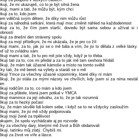
ěkuji, že mi ukazuješ, co to je být silná žena
ěkuji, mami a tati, že můžu být, kým chci
ěkuji za to, kdo jsem
sem vděčná svým dětem, že díky nim můžu růst
ěkuji za náhodná setkání, která mají moc změnit náhled na každodennost
ěkuji za to, že čím jsem starší, dovedu být sama sebou a užívat si i
robností
ěkuji za dnešní den strávený spolu
ěkuji za mojí přítelkyni, že mi ukázala, že je pro co žít
ěkuji mami, za to, jak jsi se o mě bála a vím, že jsi to dělala z velké lásky.
eď už to zvládnu sám.
ěkuji mami a tati, že tu pro mě jste vždy, když je to třeba
ěkuji tati za to, cos mi předal a za to jak mě tam seshora hlídáš
ěkuji, že mám tak úžasné kámoše a místo na tomto světě
íky tati, že mě bereš na výlety a staráš se o mě
ěkuji Ymce za všechny úžasné vzpomínky, které díky ní mám
ěkuji, že jsi stála za mými názory ve chvílích, kdy jsem si za nima nestál
ám
ěkuji rodičům za to, co mám a kdo jsem
ěkuji za přátele, která jsem potkal v YMCA
ěkuji mamince za její odvahu, za to, že je tak rozumná
ěkuji za to hezký počasí
íky, že mám skvělé lidi kolem sebe, i když se to ne vždycky zasloužím
ěkuji mami, že jsi mě vždy podporovala
ěkuji mojí ženě za trpělivost
akujem, že spolu vychádzate aj po rozvode
íky za všechny dary, kterými mě život a Bůh obdarovali
ěkuji, tatínku můj zlatý. Chybíš mi.
ěkuji za život ve víře a lásce.