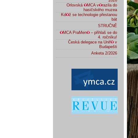
2026
Orlovská
MCA v
razila do
hasičského muzea
Kd
ž se technologie přestanou
bát
STRUČNĚ
MCA PraMen
– přihlaš se do
4. ročníku!
Česká delegace na Unif
v
Budapešti
Anketa 2/2026