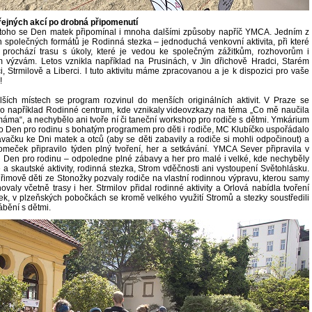
ejných akcí po drobná připomenutí
toho se Den matek připomínal i mnoha dalšími způsoby napříč YMCA. Jedním z
h společných formátů je Rodinná stezka – jednoduchá venkovní aktivita, při které
 prochází trasu s úkoly, které je vedou ke společným zážitkům, rozhovorům i
 výzvám. Letos vznikla například na Prusinách, v Jin dřichově Hradci, Starém
i, Strmilově a Liberci. I tuto aktivitu máme zpracovanou a je k dispozici pro vaše
!
ších místech se program rozvinul do menších originálních aktivit. V Praze se
lo například Rodinné centrum, kde vznikaly videovzkazy na téma „Co mě naučila
áma“, a nechybělo ani tvoře ní či taneční workshop pro rodiče s dětmi. Ymkárium
o Den pro rodinu s bohatým programem pro děti i rodiče, MC Klubíčko uspořádalo
vačku ke Dni matek a otců (aby se děti zabavily a rodiče si mohli odpočinout) a
eček připravilo týden plný tvoření, her a setkávání. YMCA Sever připravila v
i Den pro rodinu – odpoledne plné zábavy a her pro malé i velké, kde nechyběly
 a skautské aktivity, rodinná stezka, Strom vděčnosti ani vystoupení Světohlásku.
řimově děti ze Stonožky pozvaly rodiče na vlastní rodinnou výpravu, kterou samy
ovaly včetně trasy i her. Strmilov přidal rodinné aktivity a Orlová nabídla tvoření
ek, v plzeňských pobočkách se kromě velkého využití Stromů a stezky soustředili
ábění s dětmi.