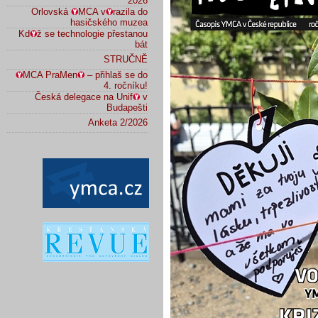
2026
Orlovská
MCA v
razila do
hasičského muzea
Kd
ž se technologie přestanou
bát
STRUČNĚ
MCA PraMen
– přihlaš se do
4. ročníku!
Česká delegace na Unif
v
Budapešti
Anketa 2/2026