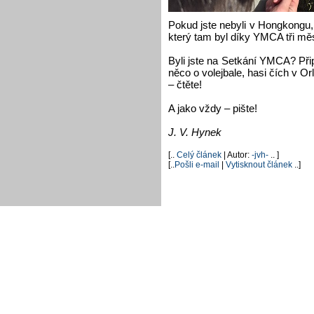
Pokud jste nebyli v Hongkongu, 
který tam byl díky YMCA tři mě
Byli jste na Setkání YMCA? Při
něco o volejbale, hasi čích v Or
– čtěte!
A jako vždy – pište!
J. V. Hynek
[..
Celý článek
| Autor:
-jvh-
.. ]
[..
Pošli e-mail
|
Vytisknout článek
..]