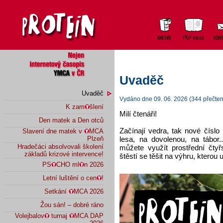
Uvaděč
Uvaděč
Vydáno dne 09. 06. 2026 (344 přečten
K zam
šlení
Milí čtenáři!
Den matek a Den otců
Začínají vedra, tak nové číslo
Slavení dne matek v
MCA
lesa, na dovolenou, na tábor.
Plzeň
Hradečáci absolvovali školení
můžete využít prostřední čtyř
základů krizové intervence!
štěstí se těšit na výhru, kterou
PS
CHO ml
n 2026
Letní luštění o cen
!
Setkání
MCA 2026
Žou sán! – dobré ráno
Volejbalov
turnaj
MCA DAP