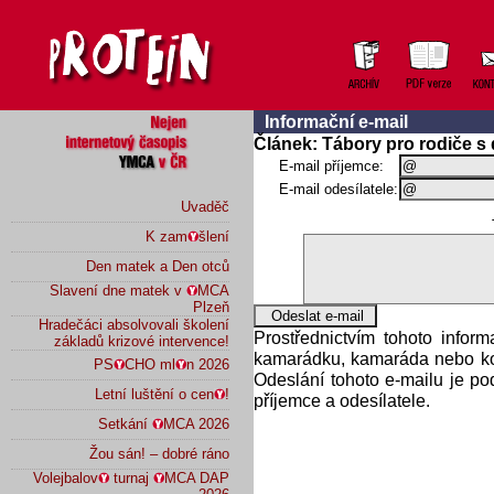
Informační e-mail
Článek: Tábory pro rodiče s
E-mail příjemce:
E-mail odesílatele:
Uvaděč
K zam
šlení
Den matek a Den otců
Slavení dne matek v
MCA
Plzeň
Hradečáci absolvovali školení
Prostřednictvím tohoto infor
základů krizové intervence!
kamarádku, kamaráda nebo kol
PS
CHO ml
n 2026
Odeslání tohoto e-mailu je p
Letní luštění o cen
!
příjemce a odesílatele.
Setkání
MCA 2026
Žou sán! – dobré ráno
Volejbalov
turnaj
MCA DAP