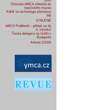
2026
Orlovská
MCA v
razila do
hasičského muzea
Kd
ž se technologie přestanou
bát
STRUČNĚ
MCA PraMen
– přihlaš se do
4. ročníku!
Česká delegace na Unif
v
Budapešti
Anketa 2/2026