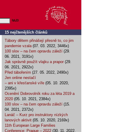
15 nejčtenějších článků
Tábory dětem přinášejí přesně to, co jim
pandemie vzala
(07. 03. 2022, 3446x)
100 slov – na čem opravdu záleží
(29.
06. 2021, 3191x)
Jak správně použít vlajku a prapor
(29.
06. 2021, 2922x)
Před tábořením
(27. 05. 2022, 2490x)
Jen online nestačí
– ani v křesťanské víře
(05. 10. 2020,
2395x)
Ocenění Dobrovolník roku za léta 2019 a
2020
(05. 10. 2021, 2384x)
100 slov – na čem opravdu záleží
(15.
04. 2021, 2372x)
Lanáč – Kurz pro instruktory nízkých
lanových aktivit
(05. 10. 2020, 2169x)
11th European Large Families
Conference: Prague – 2022
(30. 11. 2022,