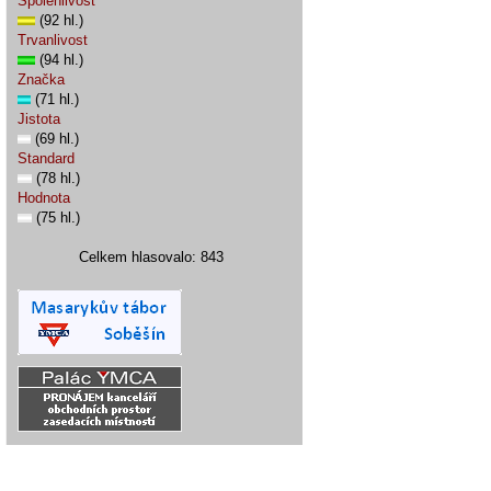
Spolehlivost
(92 hl.)
Trvanlivost
(94 hl.)
Značka
(71 hl.)
Jistota
(69 hl.)
Standard
(78 hl.)
Hodnota
(75 hl.)
Celkem hlasovalo: 843