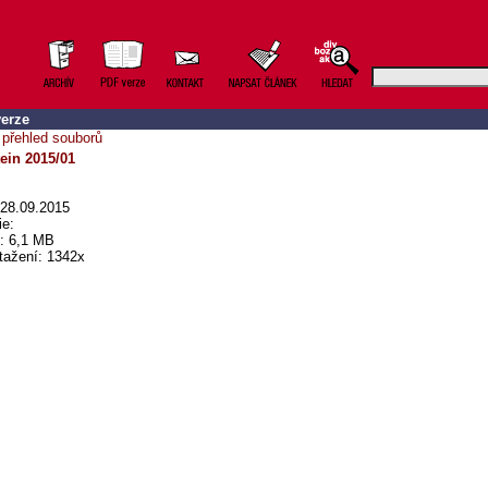
erze
 přehled souborů
ein 2015/01
28.09.2015
ie:
t: 6,1 MB
tažení: 1342x