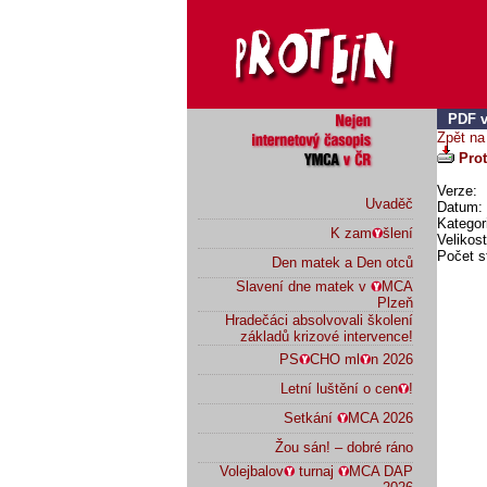
PDF v
Zpět na
Prot
Verze:
Uvaděč
Datum: 
Kategor
K zam
šlení
Velikos
Počet s
Den matek a Den otců
Slavení dne matek v
MCA
Plzeň
Hradečáci absolvovali školení
základů krizové intervence!
PS
CHO ml
n 2026
Letní luštění o cen
!
Setkání
MCA 2026
Žou sán! – dobré ráno
Volejbalov
turnaj
MCA DAP