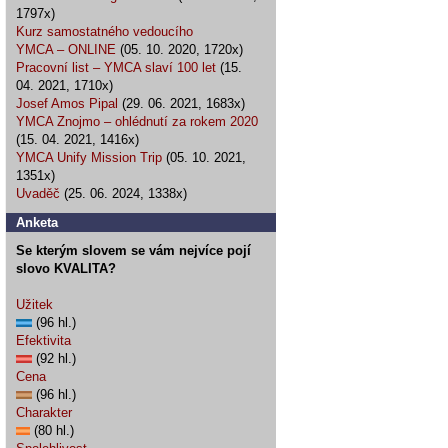
1797x)
Kurz samostatného vedoucího
YMCA – ONLINE
(05. 10. 2020, 1720x)
Pracovní list – YMCA slaví 100 let
(15.
04. 2021, 1710x)
Josef Amos Pipal
(29. 06. 2021, 1683x)
YMCA Znojmo – ohlédnutí za rokem 2020
(15. 04. 2021, 1416x)
YMCA Unify Mission Trip
(05. 10. 2021,
1351x)
Uvaděč
(25. 06. 2024, 1338x)
Anketa
Se kterým slovem se vám nejvíce pojí
slovo KVALITA?
Užitek
(96 hl.)
Efektivita
(92 hl.)
Cena
(96 hl.)
Charakter
(80 hl.)