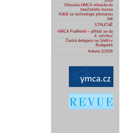
2026
Orlovská
MCA v
razila do
hasičského muzea
Kd
ž se technologie přestanou
bát
STRUČNĚ
MCA PraMen
– přihlaš se do
4. ročníku!
Česká delegace na Unif
v
Budapešti
Anketa 2/2026