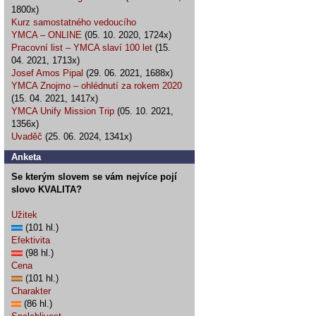
1800x)
Kurz samostatného vedoucího
YMCA – ONLINE
(05. 10. 2020, 1724x)
Pracovní list – YMCA slaví 100 let
(15.
04. 2021, 1713x)
Josef Amos Pipal
(29. 06. 2021, 1688x)
YMCA Znojmo – ohlédnutí za rokem 2020
(15. 04. 2021, 1417x)
YMCA Unify Mission Trip
(05. 10. 2021,
1356x)
Uvaděč
(25. 06. 2024, 1341x)
Anketa
Se kterým slovem se vám nejvíce pojí
slovo KVALITA?
Užitek
(101 hl.)
Efektivita
(98 hl.)
Cena
(101 hl.)
Charakter
(86 hl.)