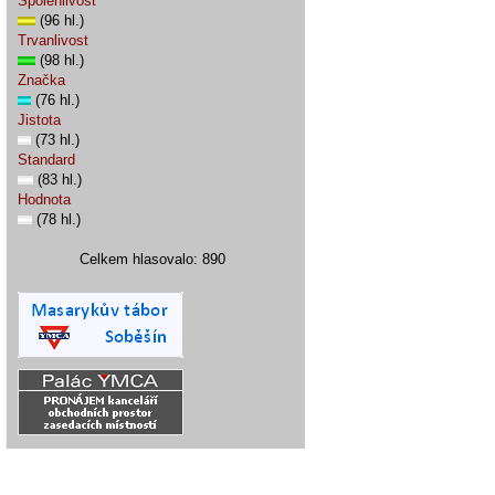
Spolehlivost
(96 hl.)
Trvanlivost
(98 hl.)
Značka
(76 hl.)
Jistota
(73 hl.)
Standard
(83 hl.)
Hodnota
(78 hl.)
Celkem hlasovalo: 890