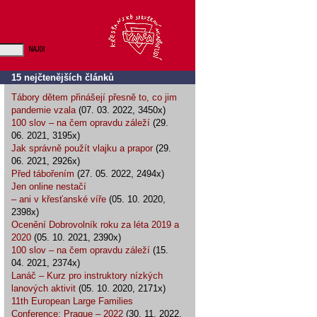
15 nejčtenějších článků
Tábory dětem přinášejí přesně to, co jim
pandemie vzala
(07. 03. 2022, 3450x)
100 slov – na čem opravdu záleží
(29.
06. 2021, 3195x)
Jak správně použít vlajku a prapor
(29.
06. 2021, 2926x)
Před tábořením
(27. 05. 2022, 2494x)
Jen online nestačí
– ani v křesťanské víře
(05. 10. 2020,
2398x)
Ocenění Dobrovolník roku za léta 2019 a
2020
(05. 10. 2021, 2390x)
100 slov – na čem opravdu záleží
(15.
04. 2021, 2374x)
Lanáč – Kurz pro instruktory nízkých
lanových aktivit
(05. 10. 2020, 2171x)
11th European Large Families
Conference: Prague – 2022
(30. 11. 2022,