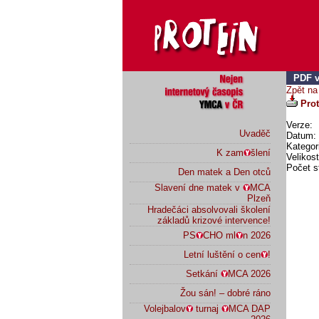
PDF v
Zpět na
Prot
Verze:
Uvaděč
Datum: 
Kategor
K zam
šlení
Velikos
Počet s
Den matek a Den otců
Slavení dne matek v
MCA
Plzeň
Hradečáci absolvovali školení
základů krizové intervence!
PS
CHO ml
n 2026
Letní luštění o cen
!
Setkání
MCA 2026
Žou sán! – dobré ráno
Volejbalov
turnaj
MCA DAP