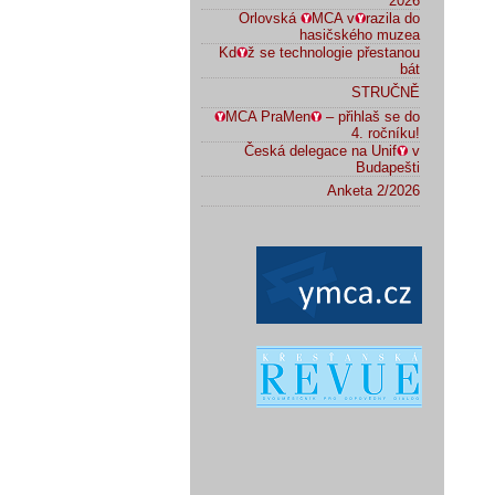
2026
Orlovská
MCA v
razila do
hasičského muzea
Kd
ž se technologie přestanou
bát
STRUČNĚ
MCA PraMen
– přihlaš se do
4. ročníku!
Česká delegace na Unif
v
Budapešti
Anketa 2/2026