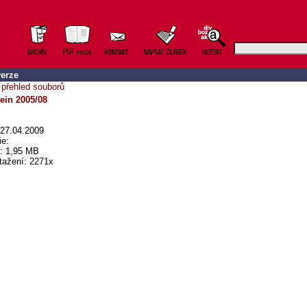
erze
 přehled souborů
ein 2005/08
27.04.2009
ie:
t: 1,95 MB
tažení: 2271x