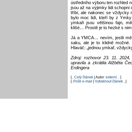
ústředního výboru ten rozhled 
jsou až na výjimky lidi schopní
tříbí, ale nakonec se vždycky
bylo moc lidí, kteří by z Ymk
ymkaři jsou většinou fajn, mi
klišé… Prostě je to hezké s nimi
Já a YMCA… nevím, jestli mě p
saku, ale je to klidně možné.
Hlaváč: „jednou ymkař, vždyc
Zdroj: rozhovor 23. 11. 2024,
upravila a zkrátila Alžběta Č
Erdingera
[..
Celý článek
| Autor:
externí
.. ]
[..
Pošli e-mail
|
Vytisknout článek
..]