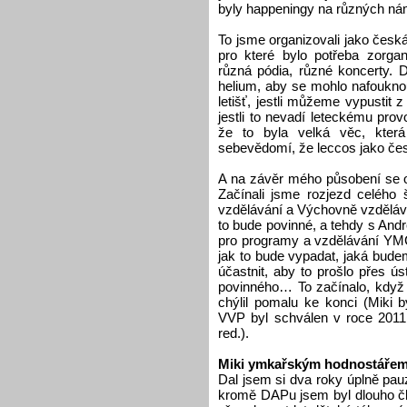
byly happeningy na různých ná
To jsme organizovali jako česká
pro které bylo potřeba zorga
různá pódia, různé koncerty. 
helium, aby se mohlo nafoukno
letišť, jestli můžeme vypustit
jestli to nevadí leteckému prov
že to byla velká věc, která
sebevědomí, že leccos jako č
A na závěr mého působení se ob
Začínali jsme rozjezd celého
vzdělávání a Výchovně vzděláv
to bude povinné, a tehdy s An
pro programy a vzdělávání YMC
jak to bude vypadat, jaká bude
účastnit, aby to prošlo přes úst
povinného… To začínalo, když 
chýlil pomalu ke konci (Miki 
VVP byl schválen v roce 2011
red.).
Miki ymkařským hodnostáře
Dal jsem si dva roky úplně p
kromě DAPu jsem byl dlouho čl