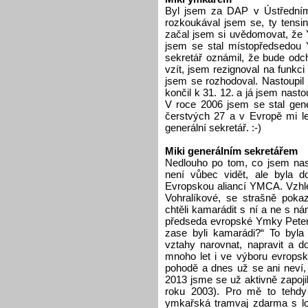
Byl jsem za DAP v Ústřední
rozkoukával jsem se, ty tensi
začal jsem si uvědomovat, že
jsem se stal místopředsedou 
sekretář oznámil, že bude odch
vzít, jsem rezignoval na funkc
jsem se rozhodoval. Nastoupil
končil k 31. 12. a já jsem nasto
V roce 2006 jsem se stal gen
čerstvých 27 a v Evropě mi le
generální sekretář. :-)
Miki generálním sekretářem
Nedlouho po tom, co jsem nast
není vůbec vidět, ale byla d
Evropskou aliancí YMCA. Vzhle
Vohralíkové, se strašně pokaz
chtěli kamarádit s ní a ne s ná
předseda evropské Ymky Peter
zase byli kamarádi?“ To byla 
vztahy narovnat, napravit a 
mnoho let i ve výboru evropsk
pohodě a dnes už se ani neví,
2013 jsme se už aktivně zapoji
roku 2003). Pro mě to tehdy 
ymkařská tramvaj zdarma s log