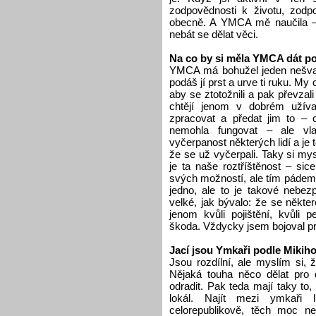
zodpovědnosti k životu, zodpo
obecně. A YMCA mě naučila – 
nebát se dělat věci.
Na co by si měla YMCA dát 
YMCA má bohužel jeden nešvar,
podáš jí prst a urve ti ruku. My 
aby se ztotožnili a pak převzali
chtějí jenom v dobrém užíva
zpracovat a předat jim to – 
nemohla fungovat – ale vl
vyčerpanost některých lidí a je 
že se už vyčerpali. Taky si m
je ta naše roztříštěnost – si
svých možností, ale tím pádem 
jedno, ale to je takové nebez
velké, jak bývalo: že se někte
jenom kvůli pojištění, kvůli
škoda. Vždycky jsem bojoval p
Jací jsou Ymkaři podle Mikih
Jsou rozdílní, ale myslím si, 
Nějaká touha něco dělat pro d
odradit. Pak teda mají taky to
lokál. Najít mezi ymkaři l
celorepublikově, těch moc ne