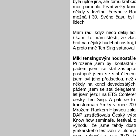
byla úplně jiná, ale tomu krabč
moc pomohlo. První velký konce
někdy v květnu, červnu v Rou
možná i 30. Svého času byl 
lidech.
Mám rád, když něco dělají lid
říkám, že mám štěstí, že vl
hrát na nějaký hudební nástroj,
A proto mně Ten Sing saturoval
Miki tensingovým hodnostář
Přirozeně jsem byl kontaktní
pádem jsem se stal zástupc
postupně jsem se stal členem
jsem byl jeho předsedou, ne
někdy na konci devadesátých
pádem jsem se stal delegátem 
let jsem jezdil na ETS Confer
český Ten Sing. A pak se t
transformaci Ymky v roce 20
Mrožem Radkem Hlavsou založ
DAP zastřešovala Český výbor
Know how semináře, festival, to
výhodu, že jsme tehdy dost
ymkařského festivalu v Litomyš
jsem zakončil v roce 2002, k