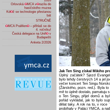
2026
Orlovská
MCA v
razila do
hasičského muzea
Kd
ž se technologie přestanou
bát
STRUČNĚ
MCA PraMen
– přihlaš se do
4. ročníku!
Česká delegace na Unif
v
Budapešti
Anketa 2/2026
Jak Ten Sing získal Mikiho p
Úplný začátek? Sjezd Evangel
bylo tehdy čerstvých 14 a jel j
večer koncert Ten Singu Norsk
(Žárského, pozn. red.). Byla t
mě to úplně dostalo, pamatuju s
o Ten Singu, přijel domů a b
pořád vykládal, jak to bylo sup
dělat taky. A rok na to, v roce
probíhaly v Paláci YMCA, a naš