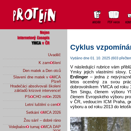
Cyklus vzpomíná
Uvaděč
Vydáno dne 01. 10. 2025 (603 přečten
K zam
šlení
V následující rubrice vám přib
Den matek a Den otců
Ymky jejich vlastními slovy
Erdinger
– jedna z nejvýrazn
Slavení dne matek v
MCA
letos oceněný za svou prá
Plzeň
Hradečáci absolvovali školení
dobrovolníkem YMCA od roku 19
základů krizové intervence!
Ten Singu, členem výboru 
členem Evropského výboru pro
PS
CHO ml
n 2026
v ČR, vedoucím ICM Praha, ge
Letní luštění o cen
!
výboru a od roku 2013 do let
Setkání
MCA 2026
Žou sán! – dobré ráno
Volejbalov
turnaj
MCA DAP