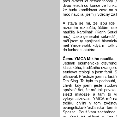
přes dvacet let dětské tábory (
dvou letech od konce ve funkci
že budu kandidovat zase na 
moc naučila, jsem ji vděčný za h
A stává se mi, že jsou lidé p
rozumím rozpočtu, účtům, dok
naučila Karolína!“ (Karin So
red.). Jako generální sekretá
měl jsem ty spojitosti, historic
měl Ymce vrátit, když mi tolik d
do funkce statutára.
Čemu YMCA Mikiho naučila
Jednak ekumenické otevřenos
klasického, tradičního evangel
studovat teologii a jsem farář. 
plánoval. Přestože jsem z fará
Ten Sing. To bylo to podhoubí,
chvíli, kdy jsem ještě studov
správně říct, že mě tak povolal
sjezd mládeže a tam to v
vykrystalizovalo. YMCA mě nauč
trošku civilní v tom zvěsto
evangelicko-křesťanské term
Spasitel. Používám zachránce, 
je. Když jsi aktivní v Ten