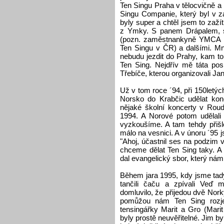
Ten Singu Praha v tělocvičně a
Singu Companie, který byl v 
byly super a chtěl jsem to zažít
z Ymky. S panem Drápalem, 
(pozn. zaměstnankyně YMCA Eu
Ten Singu v ČR) a dalšími. Mn
nebudu jezdit do Prahy, kam to
Ten Sing. Nejdřív mě táta po
Třebíče, kterou organizovali J
Už v tom roce ´94, při 150letýc
Norsko do Krabčic udělat kon
nějaké školní koncerty v Rou
1994. A Norové potom udělali 
vyzkoušíme. A tam tehdy přišlo
málo na vesnici. A v únoru ´95 
"Ahoj, účastnil ses na podzim
chceme dělat Ten Sing taky. A
dal evangelický sbor, který nám
Během jara 1995, kdy jsme tady
tančili čaču a zpívali Veď 
domluvilo, že přijedou dvě Nor
pomůžou nám Ten Sing rozjet
tensingářky Marit a Gro (Mari
byly prostě neuvěřitelné. Jim by