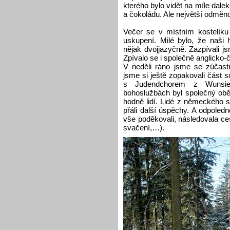
kterého bylo vidět na míle dale
a čokoládu. Ale největší odměno
Večer se v místním kostelíku
uskupení. Milé bylo, že naši 
nějak dvojjazyčně. Zazpívali j
Zpívalo se i společně anglicko
V neděli ráno jsme se zúčastn
jsme si ještě zopakovali část 
s Judendchorem z Wunsied
bohoslužbách byl společný obě
hodně lidí. Lidé z německého sb
přáli další úspěchy. A odpoledn
vše poděkovali, následovala ces
svačení,…).