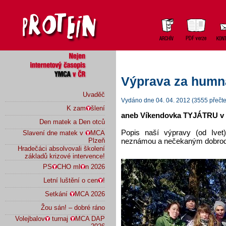
Výprava za humn
Uvaděč
Vydáno dne 04. 04. 2012 (3555 přečte
K zam
šlení
aneb Víkendovka TYJÁTRU v
Den matek a Den otců
Popis naší výpravy (od Ivet
Slavení dne matek v
MCA
neznámou a nečekaným dobrod
Plzeň
Hradečáci absolvovali školení
základů krizové intervence!
PS
CHO ml
n 2026
Letní luštění o cen
!
Setkání
MCA 2026
Žou sán! – dobré ráno
Volejbalov
turnaj
MCA DAP