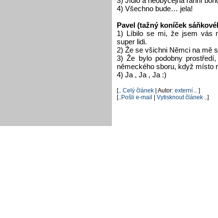
3) Jídlo a neobyčejná ranní boh
4) Všechno bude… jela!
Pavel (tažný koníček sáňkové
1) Líbilo se mi, že jsem vás
super lidi.
2) Že se všichni Němci na mě smá
3) Že bylo podobny prostředí,
německého sboru, když místo n
4) Ja , Ja , Ja :)
[..
Celý článek
| Autor:
externí
.. ]
[..
Pošli e-mail
|
Vytisknout článek
..]