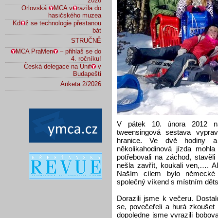
2026
Orlovská
MCA v
razila do
hasičského muzea
Kd
ž se technologie přestanou
bát
STRUČNĚ
MCA PraMen
– přihlaš se do
4. ročníku!
Česká delegace na Unif
v
Budapešti
Anketa 2/2026
V pátek 10. února 2012 na
tweensingová sestava vyprav
hranice. Ve dvě hodiny 
několikahodinová jízda mohla z
potřebovali na záchod, stavěli
nešla zavřít, koukali ven,…. 
Naším cílem bylo německé 
společný víkend s místním dět
Dorazili jsme k večeru. Dosta
se, povečeřeli a hurá zkoušet
dopoledne jsme vyrazili bobova