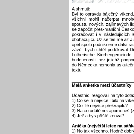
A shrnutí:
Byl to opravdu báječný víkend,
všichni mohli načerpat mnoho
spoustu nových, zajímavých lidí,
se započít přes-hraniční Česk
pokračovat i v následujících 
obohacující. Už se těšíme až J
opět spolu podnikneme další r
závěr bych chtěl poděkovat D
Lutherische Kirchengemeind
budoucnosti, bez jejichž podp
do Německa nemohla uskutečnit.
textu
__________________________
Malá anketka mezi účastníky
Účastníci reagovali na tyto dota
1) Co se Ti nejvíce líbilo na ví
2) Co Tě nejvíce překvapilo?
3) Na co určitě nezapomeneš (zá
4) Jel/-a bys příště znova?
Anička (největší letec na sáň
1) No tak všechno. Hodně dobrý