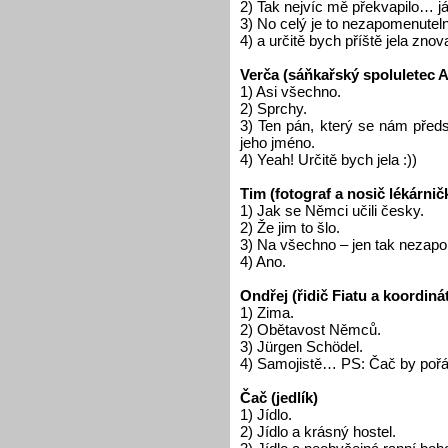
2) Tak nejvíc mě překvapilo… 
3) No celý je to nezapomenutel
4) a určitě bych příště jela znova
Verča (sáňkařský spoluletec A
1) Asi všechno.
2) Sprchy.
3) Ten pán, který se nám předs
jeho jméno.
4) Yeah! Určitě bych jela :))
Tim (fotograf a nosič lékárnič
1) Jak se Němci učili česky.
2) Že jim to šlo.
3) Na všechno – jen tak nezap
4) Ano.
Ondřej (řidič Fiatu a koordiná
1) Zima.
2) Obětavost Němců.
3) Jürgen Schödel.
4) Samojistě… PS: Čač by pořád 
Čač (jedlík)
1) Jídlo.
2) Jídlo a krásný hostel.