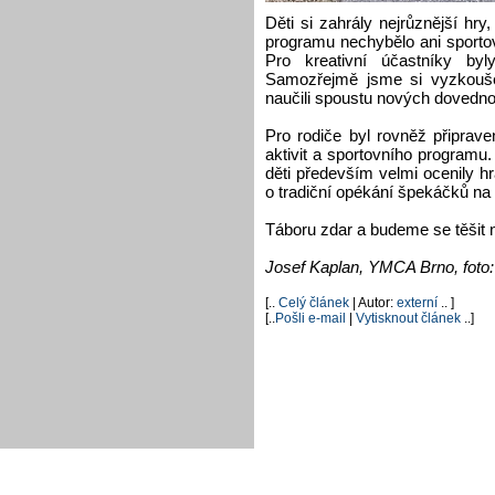
Děti si zahrály nejrůznější hr
programu nechybělo ani sportovní
Pro kreativní účastníky byly
Samozřejmě jsme si vyzkoušel
naučili spoustu nových dovedno
Pro rodiče byl rovněž připrav
aktivit a sportovního programu.
děti především velmi ocenily h
o tradiční opékání špekáčků na
Táboru zdar a budeme se těšit na
Josef Kaplan, YMCA Brno, foto: 
[..
Celý článek
| Autor:
externí
.. ]
[..
Pošli e-mail
|
Vytisknout článek
..]