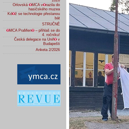
2026
Orlovská
MCA v
razila do
hasičského muzea
Kd
ž se technologie přestanou
bát
STRUČNĚ
MCA PraMen
– přihlaš se do
4. ročníku!
Česká delegace na Unif
v
Budapešti
Anketa 2/2026