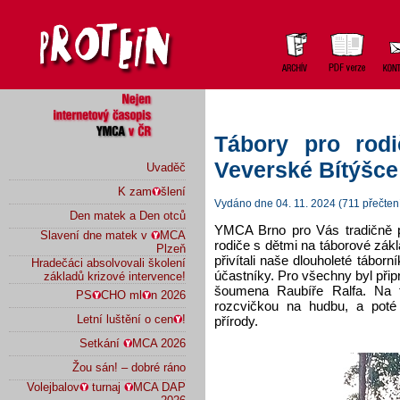
Tábory pro rod
Veverské Bítýšce
Uvaděč
K zam
šlení
Vydáno dne 04. 11. 2024 (711 přečten
Den matek a Den otců
YMCA Brno pro Vás tradičně př
Slavení dne matek v
MCA
rodiče s dětmi na táborové zák
Plzeň
přivítali naše dlouholeté táborn
Hradečáci absolvovali školení
účastníky. Pro všechny byl př
základů krizové intervence!
šoumena Raubíře Ralfa. Na 
PS
CHO ml
n 2026
rozcvičkou na hudbu, a poté
Letní luštění o cen
!
přírody.
Setkání
MCA 2026
Žou sán! – dobré ráno
Volejbalov
turnaj
MCA DAP