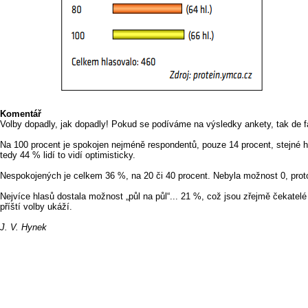
Komentář
Volby dopadly, jak dopadly! Pokud se podíváme na výsledky ankety, tak de fa
Na 100 procent je spokojen nejméně respondentů, pouze 14 procent, stejné h
tedy 44 % lidí to vidí optimisticky.
Nespokojených je celkem 36 %, na 20 či 40 procent. Nebyla možnost 0, protože
Nejvíce hlasů dostala možnost „půl na půl“... 21 %, což jsou zřejmě čekatelé 
příští volby ukáží.
J. V. Hynek