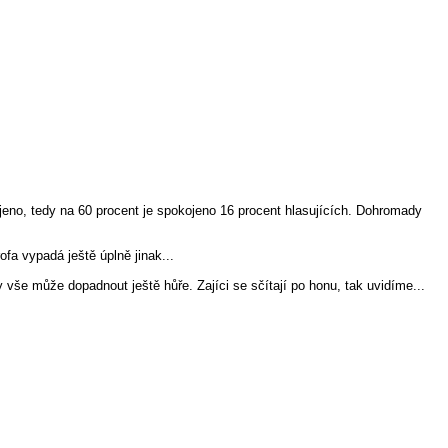
jeno, tedy na 60 procent je spokojeno 16 procent hlasujících. Dohromady
fa vypadá ještě úplně jinak...
y vše může dopadnout ještě hůře. Zajíci se sčítají po honu, tak uvidíme...