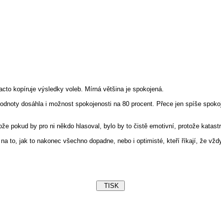
cto kopíruje výsledky voleb. Mírná většina je spokojená.
odnoty dosáhla i možnost spokojenosti na 80 procent. Přece jen spíše spoko
 pokud by pro ni někdo hlasoval, bylo by to čistě emotivní, protože katastro
na to, jak to nakonec všechno dopadne, nebo i optimisté, kteří říkají, že vžd