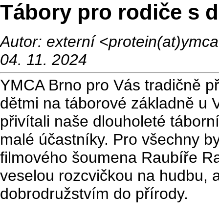
Tábory pro rodiče s 
Autor: externí <protein(at)ym
04. 11. 2024
YMCA Brno pro Vás tradičně při
dětmi na táborové základně u V
přivítali naše dlouholeté táborní
malé účastníky. Pro všechny b
filmového šoumena Raubíře Ral
veselou rozcvičkou na hudbu, a
dobrodružstvím do přírody.