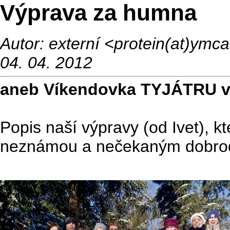
Výprava za humna
Autor: externí <protein(at)ym
04. 04. 2012
aneb Víkendovka TYJÁTRU 
Popis naší výpravy (od Ivet), k
neznámou a nečekaným dobrod