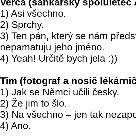
Verča (sáňkařský spoluletec 
1) Asi všechno.
2) Sprchy.
3) Ten pán, který se nám předst
nepamatuju jeho jméno.
4) Yeah! Určitě bych jela :))
Tim (fotograf a nosič lékárni
1) Jak se Němci učili česky.
2) Že jim to šlo.
3) Na všechno – jen tak neza
4) Ano.