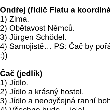
Ondřej (řidič Fiatu a koordiná
1) Zima.
2) Obětavost Němců.
3) Jürgen Schödel.
4) Samojistě… PS: Čač by pořád
:))
Čač (jedlík)
1) Jídlo.
2) Jídlo a krásný hostel.
3) Jídlo a neobyčejná ranní bo
4) Všechno bude… jela!