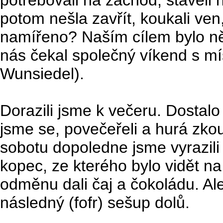
potřebovali na záchod, stavěli 
potom nešla zavřít, koukali ven
namířeno? Naším cílem bylo n
nás čekal společný víkend s 
Wunsiedel).
Dorazili jsme k večeru. Dostalo
jsme se, povečeřeli a hurá zko
sobotu dopoledne jsme vyrazili
kopec, ze kterého bylo vidět na
odměnu dali čaj a čokoládu. Al
následný (fofr) sešup dolů.