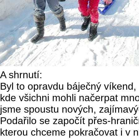
A shrnutí:
Byl to opravdu báječný víkend, 
kde všichni mohli načerpat mno
jsme spoustu nových, zajímavých 
Podařilo se započít přes-hran
kterou chceme pokračovat i v ná