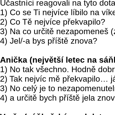
Účastníci reagovali na tyto dot
1) Co se Ti nejvíce líbilo na v
2) Co Tě nejvíce překvapilo?
3) Na co určitě nezapomeneš (z
4) Jel/-a bys příště znova?
Anička (největší letec na sá
1) No tak všechno. Hodně dobrý
2) Tak nejvíc mě překvapilo… 
3) No celý je to nezapomenutel
4) a určitě bych příště jela znov