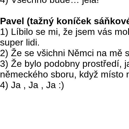
Pavel (tažný koníček sáňkov
1) Líbilo se mi, že jsem vás m
super lidi.
2) Že se všichni Němci na mě smá
3) Že bylo podobny prostředí, 
německého sboru, když místo n
4) Ja , Ja , Ja :)