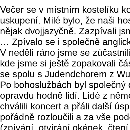
Večer se v místním kostelíku k
uskupení. Milé bylo, že naši ho
nějak dvojjazyčně. Zazpívali js
… Zpívalo se i společně angli
V neděli ráno jsme se zúčastnil
kde jsme si ještě zopakovali č
se spolu s Judendchorem z Wuns
Po bohoslužbách byl společný o
opravdu hodně lidí. Lidé z něm
chválili koncert a přáli další ú
pořádně rozloučili a za vše po
(zpívání, otvírání okének, čten