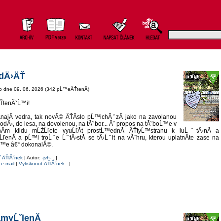
dÄ›ÄŤ
o dne 09. 06. 2026 (342 pĹ™eÄŤtenĂ­)
ÄŤtenĂˇĹ™i!
najĂ­ vedra, tak novĂ© ÄŤĂ­slo pĹ™ichĂˇzĂ­ jako na zavolanou
vodÄ›, do lesa, na dovolenou, na tĂˇbor... Ăˇ propos na tĂˇboĹ™e v
nĂ­m klidu mĹŻĹľete vyuĹľĂ­t prostĹ™ednĂ­ ÄŤtyĹ™stranu k luĹˇtÄ›nĂ­ a
ĹľenĂ­ a pĹ™i troĹˇe ĹˇtÄ›stĂ­ se tÄ›Ĺˇit na vĂ˝hru, kterou uplatnĂ­te zase na
Ĺ™e â€“ dokonalĂ©.
˝ ÄŤlĂˇnek
| Autor:
-jvh-
..]
 e-mail
|
Vytisknout ÄŤlĂˇnek
..]
amyĹˇlenĂ­