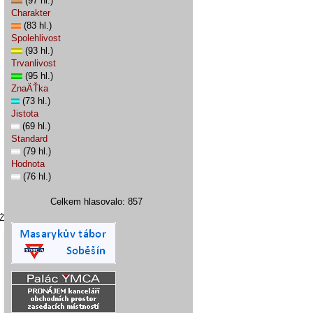
(97 hl.)
Charakter
(83 hl.)
Spolehlivost
(93 hl.)
Trvanlivost
(95 hl.)
ZnaÄŤka
(73 hl.)
Jistota
(69 hl.)
Standard
(79 hl.)
Hodnota
(76 hl.)
Celkem hlasovalo: 857
Ż