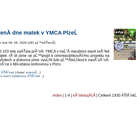
venĂ­ dne matek v YMCA PlzeĹ
o dne 09. 06. 2026 (291 pĹ™eÄŤtenĂ­)
103 lety zaÄŤala prĂˇvÄ› YMCA v naĹˇĂ­ republice slavit svĂˇtek
tek. rĂˇdi jsme se pĹ™ipojili k celorepublikovĂ©mu projektu na
mĂ­stech a dokonce jsme vyuĹľili tuto pĹ™Ă­leĹľitost k navĂˇzĂˇnĂ­
rĂˇce s MÄ›stskou knihovnou v Plzni.
˝ ÄŤlĂˇnek
| Autor:
externĂ­
..]
 e-mail
|
Vytisknout ÄŤlĂˇnek
..]
index
| 1-4 |
nĂˇsledujĂ­cĂ­
| Celkem 1930 ÄŤlĂˇnkĹ