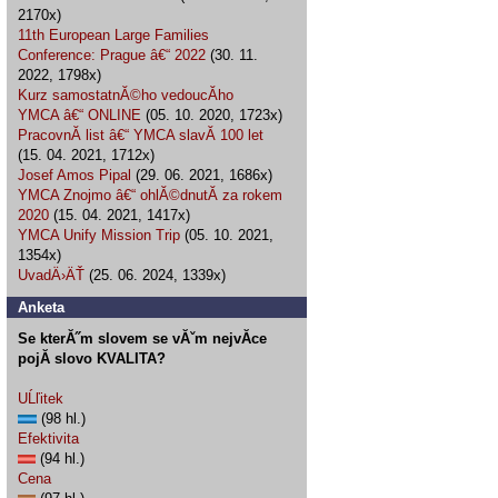
2170x)
11th European Large Families
Conference: Prague â€“ 2022
(30. 11.
2022, 1798x)
Kurz samostatnĂ©ho vedoucĂ­ho
YMCA â€“ ONLINE
(05. 10. 2020, 1723x)
PracovnĂ­ list â€“ YMCA slavĂ­ 100 let
(15. 04. 2021, 1712x)
Josef Amos Pipal
(29. 06. 2021, 1686x)
YMCA Znojmo â€“ ohlĂ©dnutĂ­ za rokem
2020
(15. 04. 2021, 1417x)
YMCA Unify Mission Trip
(05. 10. 2021,
1354x)
UvadÄ›ÄŤ
(25. 06. 2024, 1339x)
Anketa
Se kterĂ˝m slovem se vĂˇm nejvĂ­ce
pojĂ­ slovo KVALITA?
UĹľitek
(98 hl.)
Efektivita
(94 hl.)
Cena