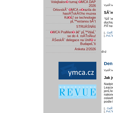
Volejbalov
turnaj
MCA DAP
2026
VydĂˇn
OrlovskĂˇ
MCA v
razila do
SĂˇm
hasiÄŤskĂ©ho muzea
Kd
Ĺľ se technologie
"SĂˇm
pĹ™estanou bĂˇt
ducha
PĂˇna 
STRUÄŚNÄš
MCA PraMen
â€“ pĹ™ihlaĹˇ
[..
CelĂ
se do 4. roÄŤnĂ­ku!
[..
PoĹˇli
ÄŚeskĂˇ delegace na Unif
v
BudapeĹˇti
Anketa 2/2026
ď»ż
Den
VydĂˇn
Jak j
Nadpis
Leacoc
jenĹľe
nakone
oslav
podle 
[..
CelĂ
[..
PoĹˇli