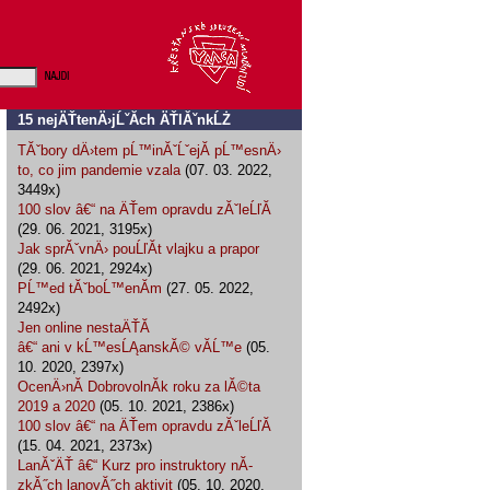
15 nejÄŤtenÄ›jĹˇĂ­ch ÄŤlĂˇnkĹŻ
TĂˇbory dÄ›tem pĹ™inĂˇĹˇejĂ­ pĹ™esnÄ›
to, co jim pandemie vzala
(07. 03. 2022,
3449x)
100 slov â€“ na ÄŤem opravdu zĂˇleĹľĂ­
(29. 06. 2021, 3195x)
Jak sprĂˇvnÄ› pouĹľĂ­t vlajku a prapor
(29. 06. 2021, 2924x)
PĹ™ed tĂˇboĹ™enĂ­m
(27. 05. 2022,
2492x)
Jen online nestaÄŤĂ­
â€“ ani v kĹ™esĹĄanskĂ© vĂ­Ĺ™e
(05.
10. 2020, 2397x)
OcenÄ›nĂ­ DobrovolnĂ­k roku za lĂ©ta
2019 a 2020
(05. 10. 2021, 2386x)
100 slov â€“ na ÄŤem opravdu zĂˇleĹľĂ­
(15. 04. 2021, 2373x)
LanĂˇÄŤ â€“ Kurz pro instruktory nĂ­
zkĂ˝ch lanovĂ˝ch aktivit
(05. 10. 2020,