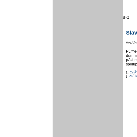
ď»ż
Sla
VydĂˇn
PĹ™ed 
den ma
pÄ›ti 
spolup
[..
CelĂ
[..
PoĹˇli