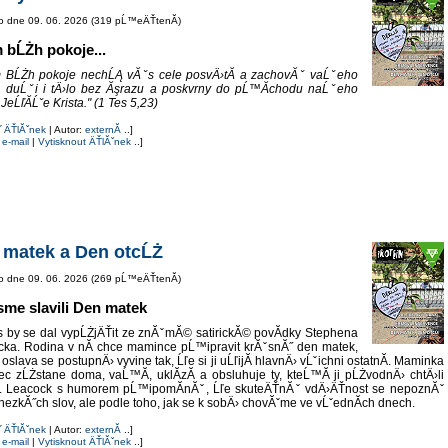
o dne 09. 06. 2026 (319 pĹ™eÄŤtenĂ­)
 bĹŻh pokoje...
 BĹŻh pokoje nechĹĄ vĂˇs cele posvÄ›tĂ­ a zachovĂˇ vaĹˇeho
, duĹˇi i tÄ›lo bez Ăşrazu a poskvrny do pĹ™Ă­chodu naĹˇeho
JeĹľĂ­Ĺˇe Krista." (1 Tes 5,23)
˝ ÄŤlĂˇnek
| Autor:
externĂ­
..]
 e-mail
|
Vytisknout ÄŤlĂˇnek
..]
 matek a Den otcĹŻ
o dne 09. 06. 2026 (269 pĹ™eÄŤtenĂ­)
sme slavili Den matek
 by se dal vypĹŻjÄŤit ze znĂˇmĂ© satirickĂ© povĂ­dky Stephena
ka. Rodina v nĂ­ chce mamince pĹ™ipravit krĂˇsnĂ˝ den matek,
 oslava se postupnÄ› vyvine tak, Ĺľe si ji uĹľijĂ­ hlavnÄ› vĹˇichni ostatnĂ­. Maminka
c zĹŻstane doma, vaĹ™Ă­, uklĂ­zĂ­ a obsluhuje ty, kteĹ™Ă­ ji pĹŻvodnÄ› chtÄ›li
it. Leacock s humorem pĹ™ipomĂ­nĂˇ, Ĺľe skuteÄŤnĂˇ vdÄ›ÄŤnost se nepoznĂˇ
hezkĂ˝ch slov, ale podle toho, jak se k sobÄ› chovĂˇme ve vĹˇednĂ­ch dnech.
˝ ÄŤlĂˇnek
| Autor:
externĂ­
..]
 e-mail
|
Vytisknout ÄŤlĂˇnek
..]