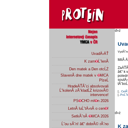
ď»ż
Uva
VydĂˇn
UvadÄ›ÄŤ
MilĂ­ 
K zam
ĹˇlenĂ­
ZaÄŤĂ­
Den matek a Den otcĹŻ
â€“ k 
SlavenĂ­ dne matek v
MCA
poled
soutÄ›
PlzeĹ
tĂˇbo
HradeÄŤĂˇci absolvovali
ĹˇkolenĂ­ zĂˇkladĹŻ krizovĂ©
[..
CelĂ
intervence!
[..
PoĹˇli
PS
CHO ml
n 2026
LetnĂ­ luĹˇtÄ›nĂ­ o cen
!
ď»ż
SetkĂˇnĂ­
MCA 2026
Ĺ˝ou sĂˇn! â€“ dobrĂ© rĂˇno
K z